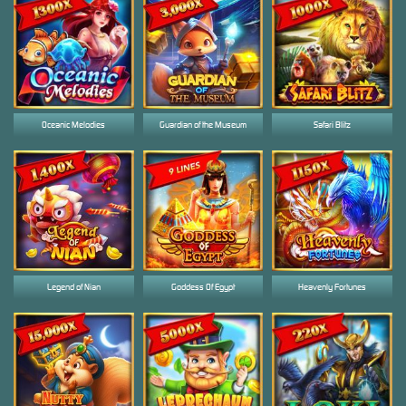
Oceanic Melodies
Guardian of the Museum
Safari Blitz
Legend of Nian
Goddess Of Egypt
Heavenly Fortunes