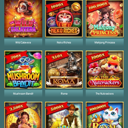
Wild Calavera
Neko Riches
Mahjong Princess
Mushroom Bandit
Roma
The Nutcrackers