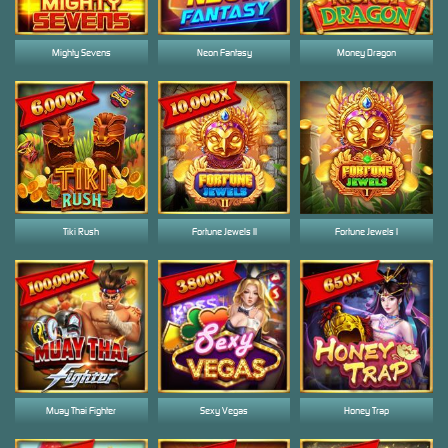
Mighty Sevens
Neon Fantasy
Money Dragon
Tiki Rush
Fortune Jewels II
Fortune Jewels I
Muay Thai Fighter
Sexy Vegas
Honey Trap