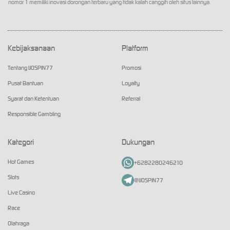
nomor 1 memiliki inovasi dorongan terbaru yang tidak kalah canggih oleh situs lainnya.
Kebijaksanaan
Platform
Tentang IJOSPIN77
Promosi
Pusat Bantuan
Loyalty
Syarat dan Ketentuan
Referral
Responsible Gambling
Kategori
Dukungan
Hot Games
+6282280246210
Slots
@IJOSPIN77
Live Casino
Race
Olahraga