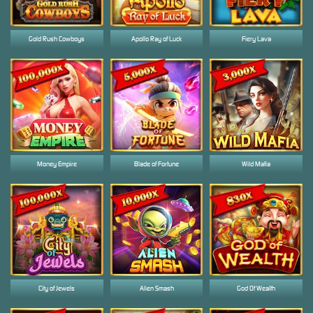
Gold Rush Cowboys
Apollo Ray of Luck
Fiery Lava
Money Empire
Blade of Fortune
Wild Mafia
City of Jewels
Alien Smash
God Of Wealth