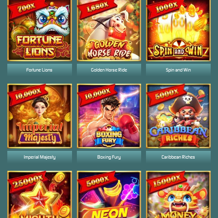
Fortune Lions
Golden Horse Ride
Spin and Win
Imperial Majesty
Boxing Fury
Caribbean Riches