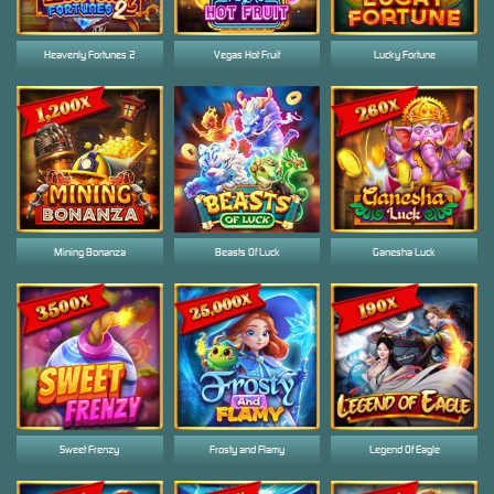
Heavenly Fortunes 2
Vegas Hot Fruit
Lucky Fortune
Mining Bonanza
Beasts Of Luck
Ganesha Luck
Sweet Frenzy
Frosty and Flamy
Legend Of Eagle