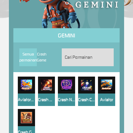
GEMINI
Semua
Crash
permainan
Game
Aviator2-Sky Elite
Crash Meteor
Crash Neon
Crash Classic
Aviator
Crash Gold Rush