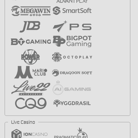
Live Casino