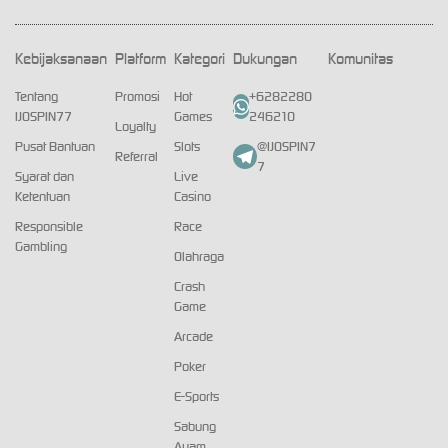
Kebijaksanaan
Platform
Kategori
Dukungan
Komunitas
Tentang
Promosi
Hot
+6282280
IJOSPIN77
Games
246210
Loyalty
Pusat Bantuan
Slots
@IJOSPIN7
Referral
7
Syarat dan
Live
Ketentuan
Casino
Responsible
Race
Gambling
Olahraga
Crash
Game
Arcade
Poker
E-Sports
Sabung
Ayam