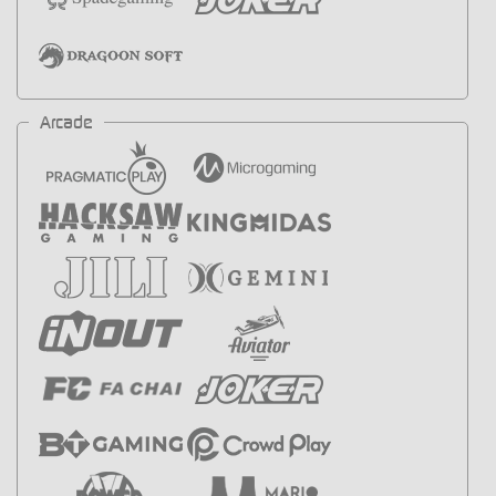
Arcade