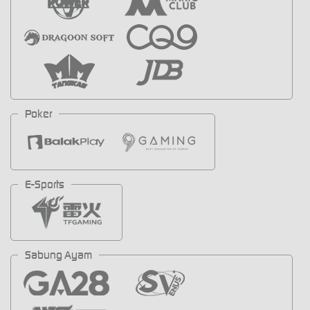
Poker
E-Sports
Sabung Ayam