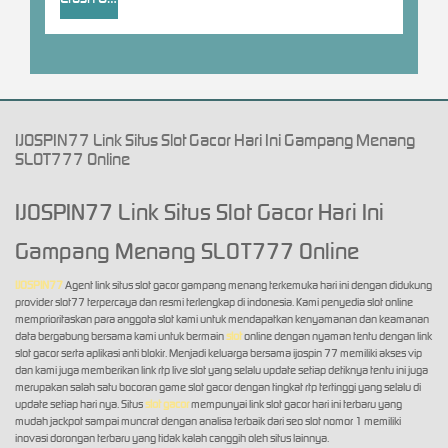
IJOSPIN77 Link Situs Slot Gacor Hari Ini Gampang Menang
SLOT777 Online
IJOSPIN77 Link Situs Slot Gacor Hari Ini
Gampang Menang SLOT777 Online
IJOSPIN77
Agent link situs slot gacor gampang menang terkemuka hari ini dengan didukung
provider slot77 terpercaya dan resmi terlengkap di indonesia. Kami penyedia slot online
memprioritaskan para anggota slot kami untuk mendapatkan kenyamanan dan keamanan
data bergabung bersama kami untuk bermain
slot
online dengan nyaman tentu dengan link
slot gacor serta aplikasi anti blokir. Menjadi keluarga bersama ijospin 77 memiliki akses vip
dan kami juga memberikan link rtp live slot yang selalu update setiap detiknya tentu ini juga
merupakan salah satu bocoran game slot gacor dengan tingkat rtp tertinggi yang selalu di
update setiap hari nya. Situs
slot gacor
mempunyai link slot gacor hari ini terbaru yang
mudah jackpot sampai muncrat dengan analisa terbaik dari seo slot nomor 1 memiliki
inovasi dorongan terbaru yang tidak kalah canggih oleh situs lainnya.