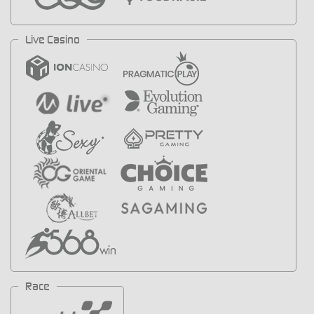
Live Casino
Race