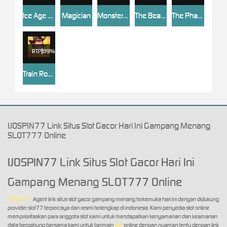
Ice Age Mammoths
Magician
Monster Pop
The Beauties
The Pharaoh
RTP
89%
Train Robber
IJOSPIN77 Link Situs Slot Gacor Hari Ini Gampang Menang
SLOT777 Online
IJOSPIN77 Link Situs Slot Gacor Hari Ini
Gampang Menang SLOT777 Online
IJOSPIN77
Agent link situs slot gacor gampang menang terkemuka hari ini dengan didukung
provider slot77 terpercaya dan resmi terlengkap di indonesia. Kami penyedia slot online
memprioritaskan para anggota slot kami untuk mendapatkan kenyamanan dan keamanan
data bergabung bersama kami untuk bermain
slot
online dengan nyaman tentu dengan link