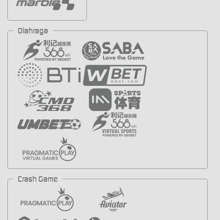
Olahraga
Crash Game