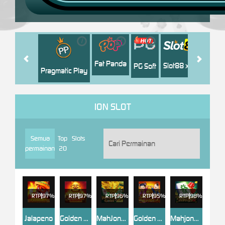
i
i
i
i
i
Facha
Fat Panda
Slot88 x PP
PG Soft
Pragmatic Play
ION SLOT
Semua
Top
Slots
permainan
20
RTP
97%
RTP
97%
RTP
96%
RTP
95%
RTP
98%
Jalapeno
Golden Maitreya Buddha
MahJong Gold 2
Golden Fuwa
Mahjong Infinity