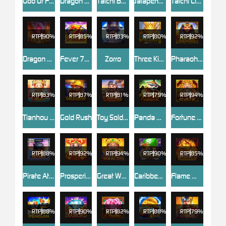
God Of Fortune
Dragon Tiles
Taichi Boy
Jalapeno Burst
Taichi Lion Dance
RTP
90%
RTP
85%
RTP
83%
RTP
80%
RTP
92%
Dragon Treasure
Fever 777
Zorro
Three Kings
Pharaoh Treasures
RTP
83%
RTP
87%
RTP
81%
RTP
79%
RTP
94%
Tianhou Mazu
Gold Rush
Toy Soldiers
Panda Warrior
Fortune Gate
RTP
88%
RTP
92%
RTP
94%
RTP
90%
RTP
85%
Pirate Attack
Prosperity 168
Great Wealth
Caribbean Treasure
Flame Wolves
RTP
88%
RTP
90%
RTP
82%
RTP
88%
RTP
79%