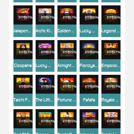
RTP
97%
RTP
97%
RTP
97%
RTP
96%
RTP
96%
Jalapeno 2
Arctic King
Golden Wuzetian
Lucky Wheel
Legend of Aztec
RTP
97%
RTP
95%
RTP
95%
RTP
98%
RTP
97%
Cleopatra
Lucky Wheel Deluxe
Almighty Zeus
Frenzyshot
Emperor Auspicious
RTP
98%
RTP
95%
RTP
97%
RTP
98%
RTP
97%
Taichi Fortuna
The LIttle Witch
Fortune Cat
Fafafa
Royale Expedition
RTP
90%
RTP
90%
RTP
85%
RTP
80%
RTP
89%