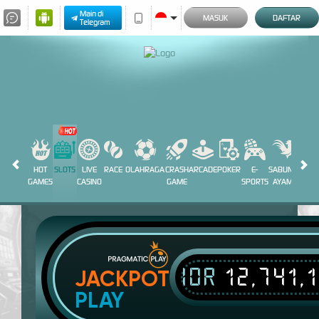
Main di
MASUK
DAFTAR
Telegram
HOT
SLOTS
LIVE
RACE
OLAHRAGA
CRASH
ARCADE
POKER
E-
SABUNG
PROM
GAMES
CASINO
GAME
SPORTS
AYAM
IDR
12,741,
JACKPOT
PLAY