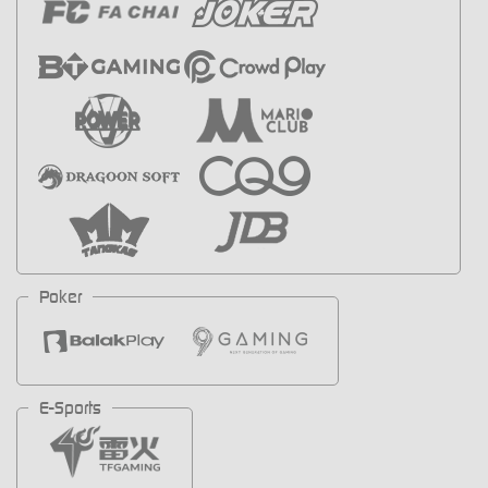
Poker
E-Sports