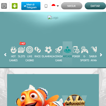
Main di
MASUK
DAFTAR
Telegram
HOT
SLOTS
LIVE
RACE
OLAHRAGA
CRASH
ARCADE
POKER
E-
SABUNG
PROM
GAMES
CASINO
GAME
SPORTS
AYAM