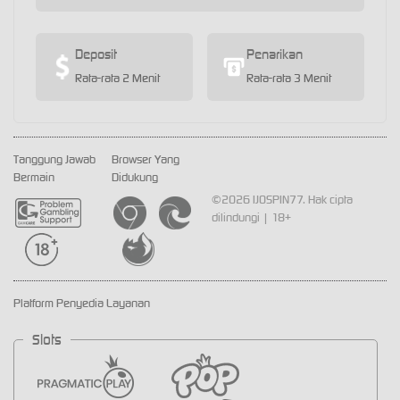
Deposit
Penarikan
Rata-rata 2 Menit
Rata-rata 3 Menit
Tanggung Jawab
Browser Yang
Bermain
Didukung
©2026 IJOSPIN77. Hak cipta
dilindungi | 18+
Platform Penyedia Layanan
Slots