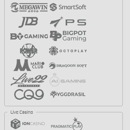
Live Casino