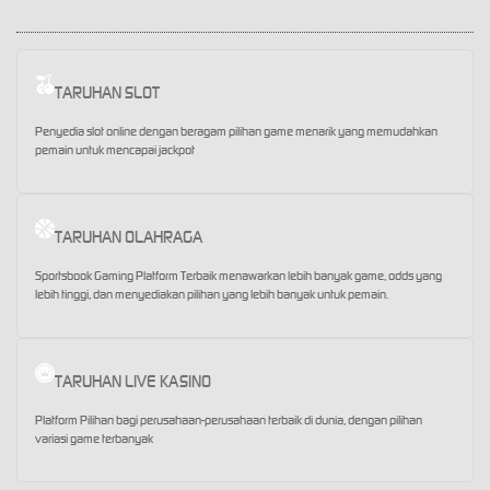
TARUHAN SLOT
Penyedia slot online dengan beragam pilihan game menarik yang memudahkan
pemain untuk mencapai jackpot
TARUHAN OLAHRAGA
Sportsbook Gaming Platform Terbaik menawarkan lebih banyak game, odds yang
lebih tinggi, dan menyediakan pilihan yang lebih banyak untuk pemain.
TARUHAN LIVE KASINO
Platform Pilihan bagi perusahaan-perusahaan terbaik di dunia, dengan pilihan
variasi game terbanyak