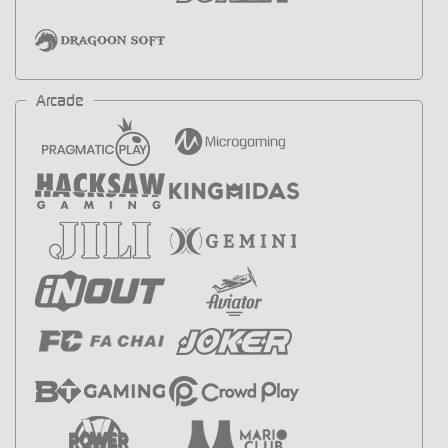
Arcade