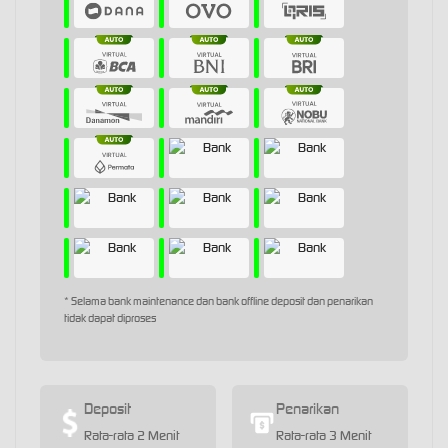
* Selama bank maintenance dan bank offline deposit dan penarikan
tidak dapat diproses
Deposit
Penarikan
Rata-rata 2 Menit
Rata-rata 3 Menit