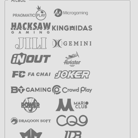
Arcade