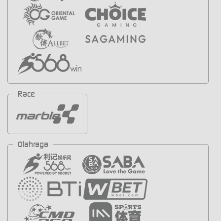
Race
Olahraga