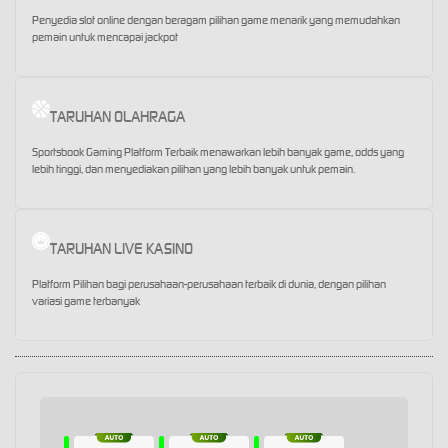
Penyedia slot online dengan beragam pilihan game menarik yang memudahkan
pemain untuk mencapai jackpot
TARUHAN OLAHRAGA
Sportsbook Gaming Platform Terbaik menawarkan lebih banyak game, odds yang
lebih tinggi, dan menyediakan pilihan yang lebih banyak untuk pemain.
TARUHAN LIVE KASINO
Platform Pilihan bagi perusahaan-perusahaan terbaik di dunia, dengan pilihan
variasi game terbanyak