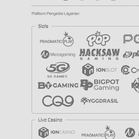
Platform Penyedia Layanan
Slots
Live Casino