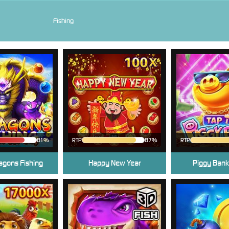
Fishing
81%
RTP
87%
RTP
agons Fishing
Happy New Year
Piggy Bank