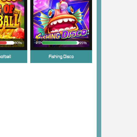
80%
RTP
95%
otball
Fishing Disco