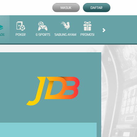
MASUK
DAFTAR
ADE
POKER
E-SPORTS
SABUNG AYAM
PROMOSI