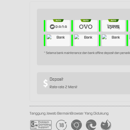
* Selama bank maintenance dan bank offline deposit dan penarik
Deposit
Rata-rata 2 Menit
Tanggung Jawab Bermain
Browser Yang Didukung