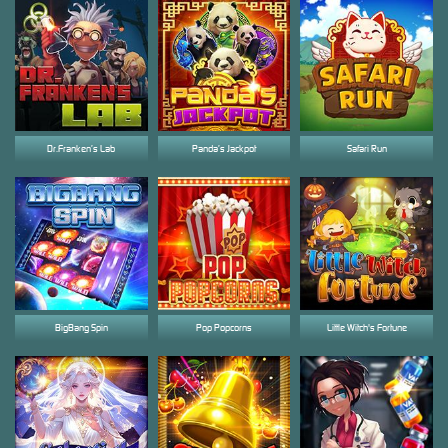
Dr.Franken’s Lab
Panda’s Jackpot
Safari Run
BigBang Spin
Pop Popcorns
Little Witch's Fortune