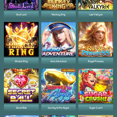
Skull Lord
Monkey King
Last Valkyrie
Miracle Ring
Aero Adventure
Royal Princess
Secret Ball
Journey to the Abyss
Sugar Crush!