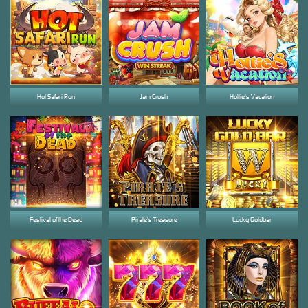
Hot Safari Run
Jam Crush
Hottie’s Vacation
Festival of the Dead
Pirate's Treasure
Lucky Goldbar