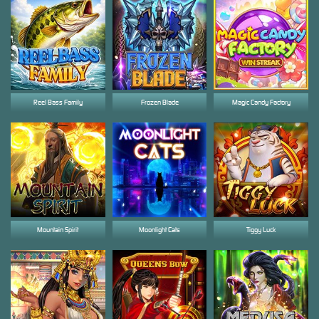
Reel Bass Family
Frozen Blade
Magic Candy Factory
Mountain Spirit
Moonlight Cats
Tiggy Luck