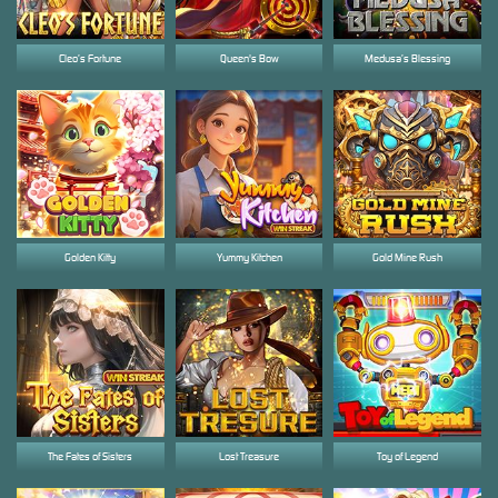
Cleo’s Fortune
Queen's Bow
Medusa’s Blessing
Golden Kitty
Yummy Kitchen
Gold Mine Rush
The Fates of Sisters
Lost Treasure
Toy of Legend