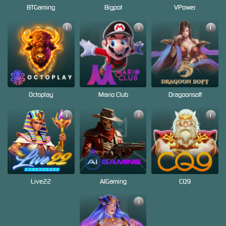
BTGaming
Bigpot
VPower
i
i
i
Octoplay
Mario Club
Dragoonsoft
i
i
i
Live22
AIGaming
CQ9
i