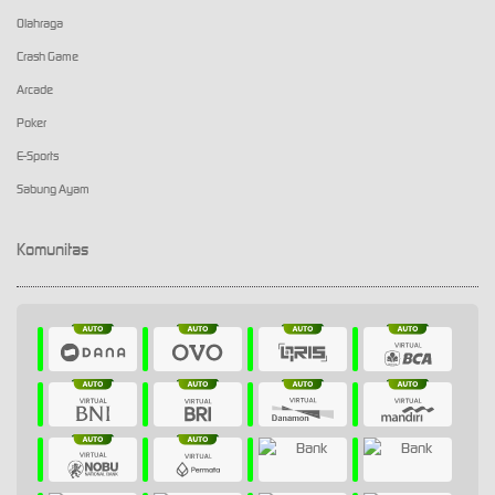
Olahraga
Crash Game
Arcade
Poker
E-Sports
Sabung Ayam
Komunitas