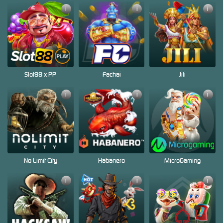
i
i
i
Slot88 x PP
Fachai
Jili
i
i
i
No Limit City
Habanero
MicroGaming
i
i
i