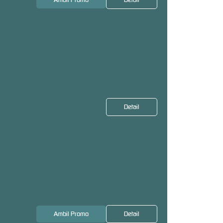
Detail
Ambil Promo
Detail