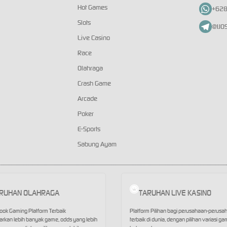
Hot Games
+62
Slots
@IJO
Live Casino
Race
Olahraga
Crash Game
Arcade
Poker
E-Sports
Sabung Ayam
RUHAN OLAHRAGA
TARUHAN LIVE KASINO
ook Gaming Platform Terbaik
Platform Pilihan bagi perusahaan-perusa
kan lebih banyak game, odds yang lebih
terbaik di dunia, dengan pilihan variasi g