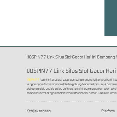
IJOSPIN77 Link Situs Slot Gacor Hari Ini Gampa
IJOSPIN77 Link Situs Slot Gacor H
IJOSPIN77
Agent link situs slot gacor gampang menang terkemuka hari ini d
kenyamanan dan keamanan data bergabung bersama kami untuk bermai
slot yang selalu update setiap detiknya tentu ini juga merupakan salah satu 
sampai muncrat dengan analisa terbaik dari seo slot nomor 1 memiliki inovas
Kebijaksanaan
Platform