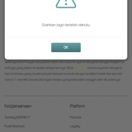
IJOSPIN77 Link Situs Slot Gacor Hari Ini
Gampang Menang SLOT777 Online
Silahkan login terlebih dahulu.
IJOSPIN77
Agent link situs slot gacor gampang menang terkemuka hari ini dengan
didukung provider slot77 terpercaya dan resmi terlengkap di indonesia. Kami penyedia slot
online memprioritaskan para anggota slot kami untuk mendapatkan kenyamanan dan
keamanan data bergabung bersama kami untuk bermain
slot
online dengan nyaman tentu
OK
dengan link slot gacor serta aplikasi anti blokir. Menjadi keluarga bersama ijospin 77
memiliki akses vip dan kami juga memberikan link rtp live slot yang selalu update setiap
detiknya tentu ini juga merupakan salah satu bocoran game slot gacor dengan tingkat rtp
tertinggi yang selalu di update setiap hari nya. Situs
slot gacor
mempunyai link slot gacor
hari ini terbaru yang mudah jackpot sampai muncrat dengan analisa terbaik dari seo slot
nomor 1 memiliki inovasi dorongan terbaru yang tidak kalah canggih oleh situs lainnya.
Kebijaksanaan
Platform
Tentang IJOSPIN77
Promosi
Pusat Bantuan
Loyalty