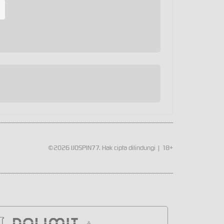
©2026 IJOSPIN77. Hak cipta dilindungi | 18+