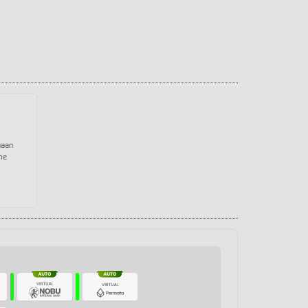
haan
ame