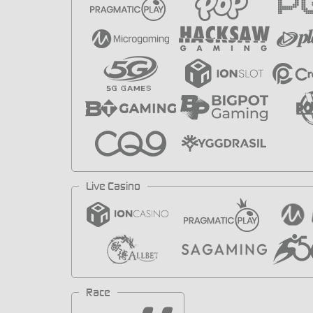
Live Casino
Race