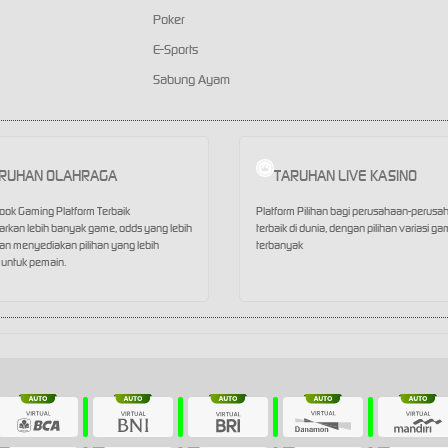
Poker
E-Sports
Sabung Ayam
RUHAN OLAHRAGA
TARUHAN LIVE KASINO
ook Gaming Platform Terbaik
Platform Pilihan bagi perusahaan-perusa
kan lebih banyak game, odds yang lebih
terbaik di dunia, dengan pilihan variasi g
 dan menyediakan pilihan yang lebih
terbanyak
untuk pemain.