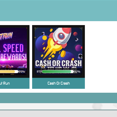
89%
RTP
92%
ut Run
Cash Or Crash