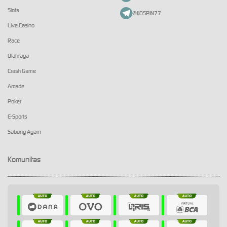
Slots
@IJOSPIN77
Live Casino
Race
Olahraga
Crash Game
Arcade
Poker
E-Sports
Sabung Ayam
Komunitas