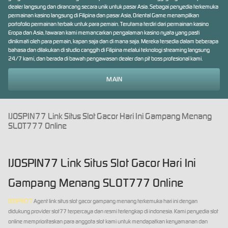
dealer langsung dan dirancang secara unik untuk pasar Asia. Sebagai penyedia terkemuka
permainan kasino langsung di Filipina dan pasar Asia, Oriental Game menampilkan
portofolio permainan terbaik untuk para pemain. Terutama terdiri dari permainan kasino
Eropa dan Asia, tawaran kami memancarkan pengalaman kasino nyata yang pasti
dinikmati oleh para pemain, kapan saja dan di mana saja. Mereka tersedia dalam beberapa
bahasa dan dilakukan di studio canggih di Filipina melalui teknologi streaming langsung
24/7 kami, dan berada di bawah pengawasan dealer dan pit boss profesional kami.
MAIN
IJOSPIN77 Link Situs Slot Gacor Hari Ini Gampang Menang
SLOT777 Online
IJOSPIN77 Link Situs Slot Gacor Hari Ini
Gampang Menang SLOT777 Online
IJOSPIN77
Agent link situs slot gacor gampang menang terkemuka hari ini dengan
didukung provider slot77 terpercaya dan resmi terlengkap di indonesia. Kami penyedia slot
online memprioritaskan para anggota slot kami untuk mendapatkan kenyamanan dan