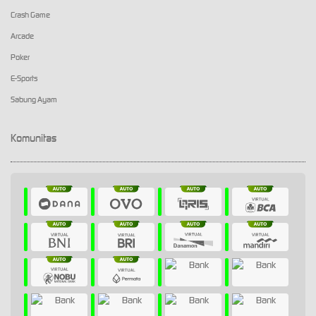
Crash Game
Arcade
Poker
E-Sports
Sabung Ayam
Komunitas