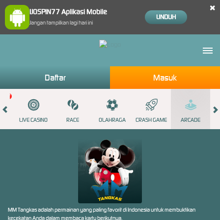
×
IJOSPIN77 Aplikasi Mobile
UNDUH
Jangan tampilkan lagi hari ini
Daftar
Masuk
S
LIVE CASINO
RACE
OLAHRAGA
CRASH GAME
ARCADE
MM Tangkas adalah permainan yang paling favorit di Indonesia untuk membuktikan
kecekatan Anda dalam membaca kartu berikutnya.