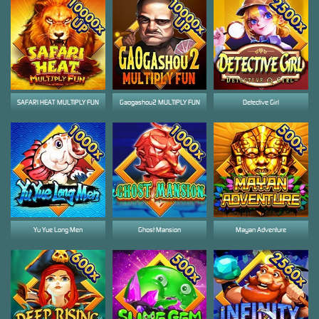
SAFARI HEAT-MULTIPLY FUN
Gaogashou2 MULTIPLY FUN
Detective Girl
Yu Yue Long Men
Ghost Mansion
Mayan Adventure