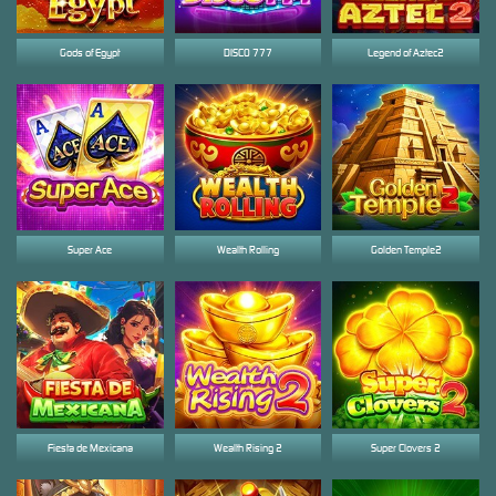
Gods of Egypt
DISCO 777
Legend of Aztec2
Super Ace
Wealth Rolling
Golden Temple2
Fiesta de Mexicana
Wealth Rising 2
Super Clovers 2