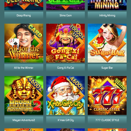
Deep Rising
Slime Gem
Infinity Mining
All for the Winner
Gong Xi Fa Cai
Sugar Bar
Mayan Adventure2
X'mas Gift City
777-CLASSIC STYLE