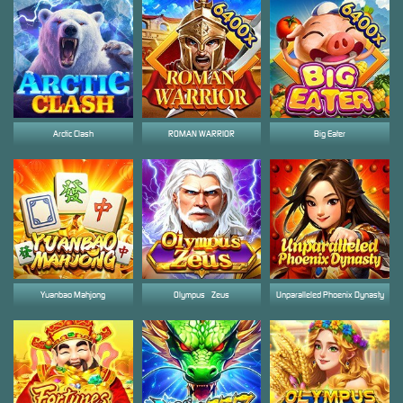
Arctic Clash
ROMAN WARRIOR
Big Eater
Yuanbao Mahjong
Olympus - Zeus
Unparalleled Phoenix Dynasty