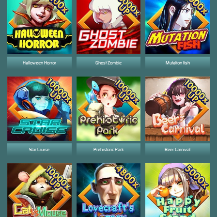
Halloween Horror
Ghost Zombie
Mutation fish
Star Cruise
Prehistoric Park
Beer Carnival