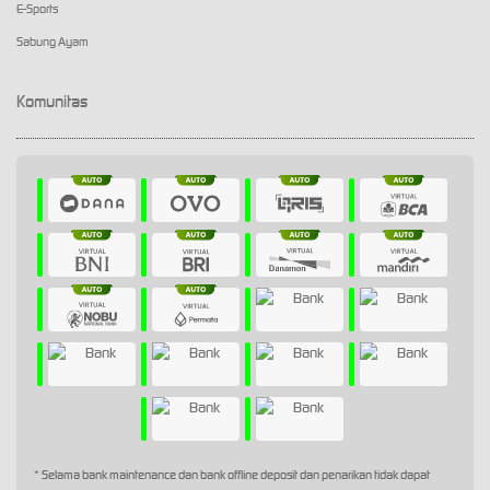
E-Sports
Sabung Ayam
Komunitas
* Selama bank maintenance dan bank offline deposit dan penarikan tidak dapat