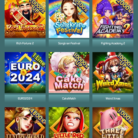
Rich Fortune 2
Songkran Festival
Fighting Academy 2
EURO2024
CakeMatch
Weird Xmas