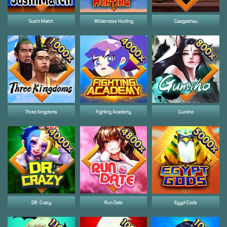
Sushi Match
Wilderness Hunting
Gaogashou
Three Kingdoms
Fighting Academy
Gumiho
DR. Crazy
Run Date
Egypt Gods