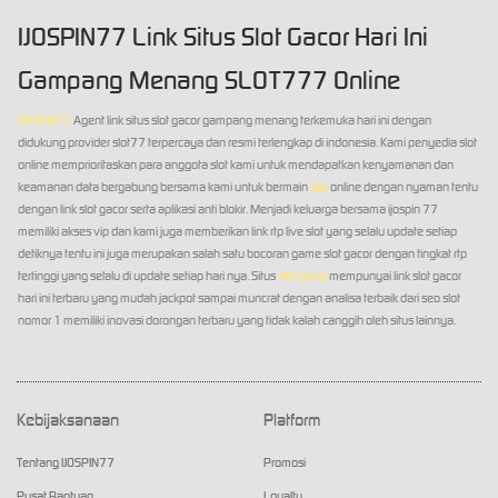
IJOSPIN77 Link Situs Slot Gacor Hari Ini
Gampang Menang SLOT777 Online
IJOSPIN77
Agent link situs slot gacor gampang menang terkemuka hari ini dengan
didukung provider slot77 terpercaya dan resmi terlengkap di indonesia. Kami penyedia slot
online memprioritaskan para anggota slot kami untuk mendapatkan kenyamanan dan
keamanan data bergabung bersama kami untuk bermain
slot
online dengan nyaman tentu
dengan link slot gacor serta aplikasi anti blokir. Menjadi keluarga bersama ijospin 77
memiliki akses vip dan kami juga memberikan link rtp live slot yang selalu update setiap
detiknya tentu ini juga merupakan salah satu bocoran game slot gacor dengan tingkat rtp
tertinggi yang selalu di update setiap hari nya. Situs
slot gacor
mempunyai link slot gacor
hari ini terbaru yang mudah jackpot sampai muncrat dengan analisa terbaik dari seo slot
nomor 1 memiliki inovasi dorongan terbaru yang tidak kalah canggih oleh situs lainnya.
Kebijaksanaan
Platform
Tentang IJOSPIN77
Promosi
Pusat Bantuan
Loyalty