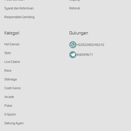
Syarat dan Ketentuan
Referral
Responsible Gambling
Kategori
Dukungan
Hot Games
+6282280246210
Slots
@IJOSPIN77
Live Casino
Race
Olahraga
Crash Game
Arcade
Poker
E-Sports
Sabung Ayam