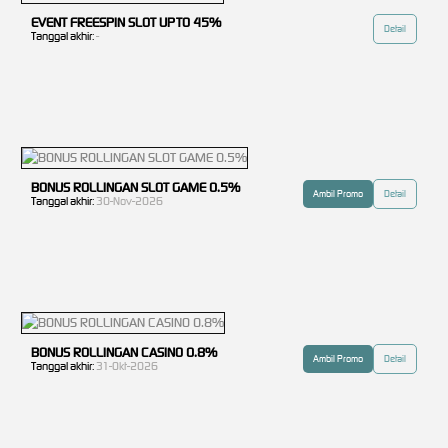
EVENT FREESPIN SLOT UPTO 45%
Detail
Tanggal akhir:
-
BONUS ROLLINGAN SLOT GAME 0.5%
Ambil Promo
Detail
Tanggal akhir:
30-Nov-2026
BONUS ROLLINGAN CASINO 0.8%
Ambil Promo
Detail
Tanggal akhir:
31-Okt-2026