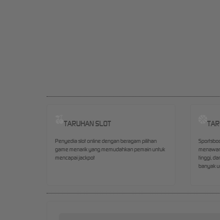
TARUHAN SLOT
TAR
Penyedia slot online dengan beragam pilihan
Sportsboo
game menarik yang memudahkan pemain untuk
menawark
mencapai jackpot
tinggi, d
banyak u