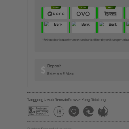
* Selama bank maintenance dan bank offline deposit dan penarikan
Deposit
Rata-rata 2 Menit
Tanggung Jawab Bermain
Browser Yang Didukung
Platform Penyedia Layanan