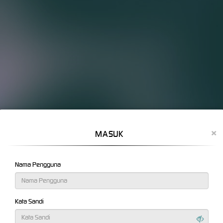
×
MASUK
Nama Pengguna
Kata Sandi