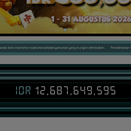
ami memohon maaf atas ketidaknyamanan yang mungkin ditimbulkan.
Pemeliharaan Terjadwal: 
IDR
12,687,649,693