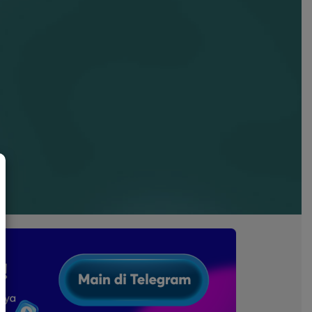
Pindai kode
untuk Und
Android A