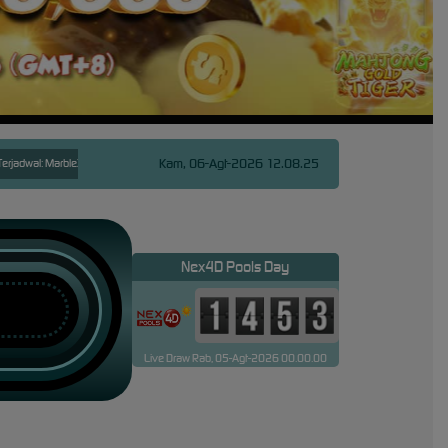
Kam, 06-Agt-2026 12.08.25
MarbleX pada 31-Jul-2026 dari 00.00.00 sampai 31-Jul-2027 00.00.00. Selama waktu ini, Marbl
Nex4D Pools Day
Live Draw Rab, 05-Agt-2026 00.00.00